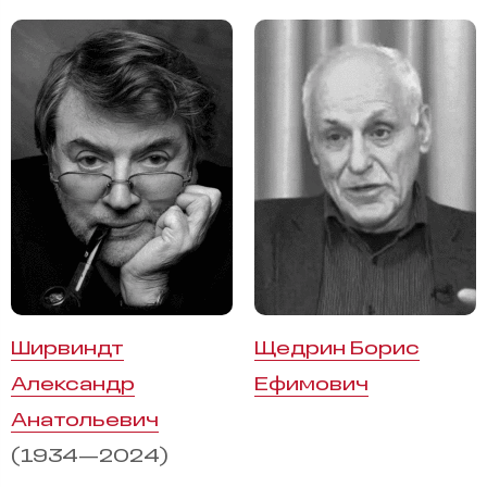
Ширвиндт
Щедрин Борис
Александр
Ефимович
Анатольевич
(1934—2024)