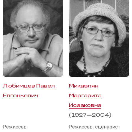
Любимцев Павел
Микаэлян
Евгеньевич
Маргарита
Исааковна
(1927—2004)
Режиссер
Режиссер, сценарист