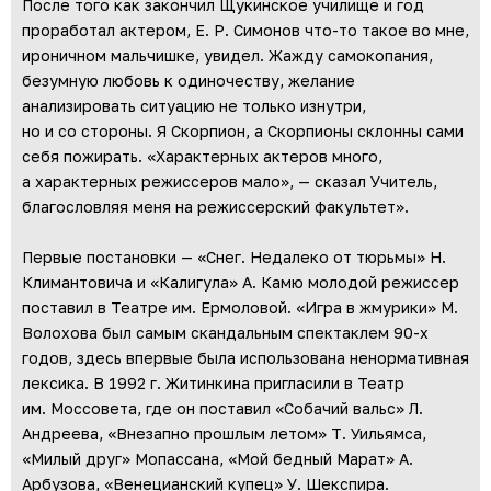
После того как закончил Щукинское училище и год
проработал актером, Е. Р. Симонов что-то такое во мне,
ироничном мальчишке, увидел. Жажду самокопания,
безумную любовь к одиночеству, желание
анализировать ситуацию не только изнутри,
но и со стороны. Я Скорпион, а Скорпионы склонны сами
себя пожирать. «Характерных актеров много,
а характерных режиссеров мало», — сказал Учитель,
благословляя меня на режиссерский факультет».
Первые постановки — «Снег. Недалеко от тюрьмы» Н.
Климантовича и «Калигула» А. Камю молодой режиссер
поставил в Театре им. Ермоловой. «Игра в жмурики» М.
Волохова был самым скандальным спектаклем 90-х
годов, здесь впервые была использована ненормативная
лексика. В 1992 г. Житинкина пригласили в Театр
им. Моссовета, где он поставил «Собачий вальс» Л.
Андреева, «Внезапно прошлым летом» Т. Уильямса,
«Милый друг» Мопассана, «Мой бедный Марат» А.
Арбузова, «Венецианский купец» У. Шекспира.