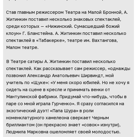
Став главным режиссером Театра на Малой Бронной, А.
Житинкин поставил несколько знаковых спектаклей,
среди которых — «Нижинский. Сумасшедший божий
клоун» Г. Бланстейна. А. Житинкин поставил несколько
спектаклей в «Табакерке», театре им. Вахтангова,
Малом театре.
В Театре сатиры А. Житинкин поставил несколько
спектаклей. Как рассказывает сам режиссер, «однажды
позвонил Александр Анатольевич Ширвиндт, мой
учитель по «Щуке»: «У меня скоро юбилей. Но не хочу я
сидеть на сцене в кресле и принимать венки от
Мантулинской фабрики. Придумай что-нибудь, чтобы в
паре со мной играла Гурченко». Я сразу согласился на
экзотический дуэт! «Папа Шура» в роли
номенклатурного хамелеона сверкает Черным
бриллиантом (он прекрасно знает «совок» изнутри),
Людмила Марковна ошеломляет своей молодостью.