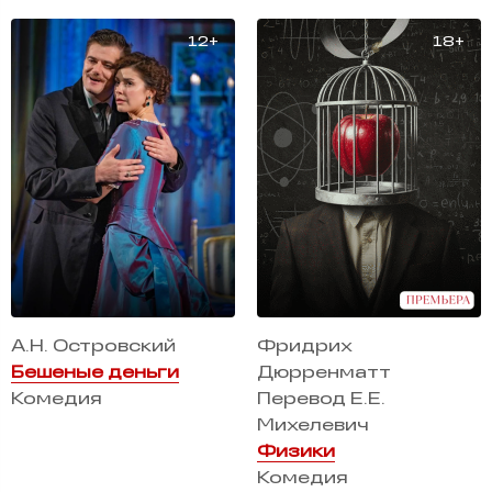
А.Н. Островский
Фридрих
Бешеные деньги
Дюрренматт
Комедия
Перевод Е.Е.
Михелевич
Физики
Комедия