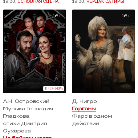
19:00,
ОСНОВНАЯ СЦЕНА
19:00,
ЧЕРДАК САТИРЫ
А.Н. Островский
Д. Нигро
Музыка Геннадия
Горгоны
Гладкова,
Фарс в одном
стихи Дмитрия
действии
Сухарева