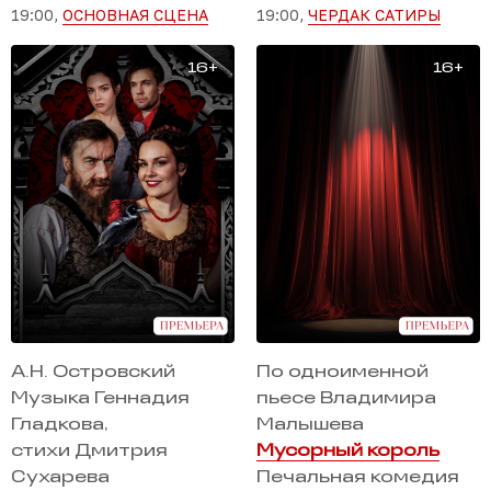
19:00,
ОСНОВНАЯ СЦЕНА
19:00,
ЧЕРДАК САТИРЫ
А.Н. Островский
По одноименной
Музыка Геннадия
пьесе Владимира
Гладкова,
Малышева
стихи Дмитрия
Мусорный король
Сухарева
Печальная комедия