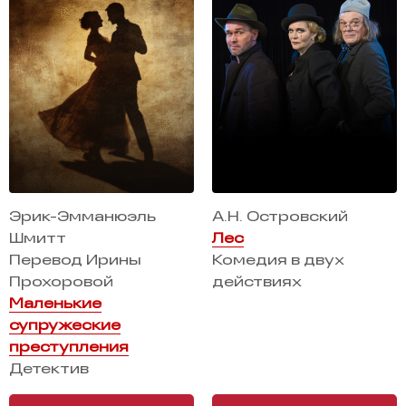
Эрик-Эмманюэль
А.Н. Островский
Шмитт
Лес
Перевод Ирины
Комедия в двух
Прохоровой
действиях
Маленькие
супружеские
преступления
Детектив