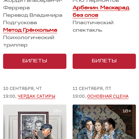
Жорди Гальсеран-и-
М.Ю. Лермонтов
Феррера
Арбенин. Маскарад
Перевод Владимира
без слов
Подгускова
Пластический
Метод Грёнхольма
спектакль
Психологический
триллер
БИЛЕТЫ
БИЛЕТЫ
10 СЕНТЯБРЯ, ЧТ
11 СЕНТЯБРЯ, ПТ
19:00,
ЧЕРДАК САТИРЫ
19:00,
ОСНОВНАЯ СЦЕНА