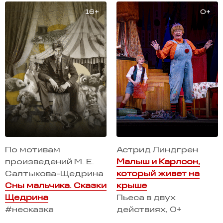
По мотивам
Астрид Линдгрен
произведений М. Е.
Малыш и Карлсон,
Салтыкова-Щедрина
который живет на
Сны мальчика. Сказки
крыше
Щедрина
Пьеса в двух
#несказка
действиях, 0+