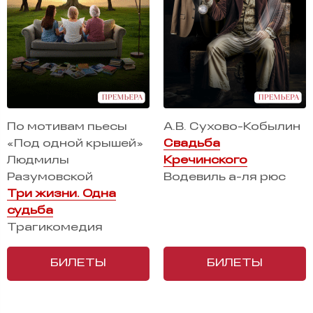
По мотивам пьесы
А.В. Сухово-Кобылин
«Под одной крышей»
Свадьба
Людмилы
Кречинского
Разумовской
Водевиль а-ля рюс
Три жизни. Одна
судьба
Трагикомедия
БИЛЕТЫ
БИЛЕТЫ