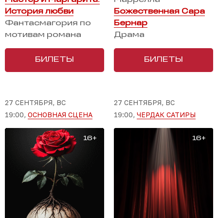
Мастер и Маргарита.
Маррелла
История любви
Божественная Сара
Фантасмагория по
Бернар
мотивам романа
Драма
БИЛЕТЫ
БИЛЕТЫ
27 СЕНТЯБРЯ, ВС
27 СЕНТЯБРЯ, ВС
19:00,
ОСНОВНАЯ СЦЕНА
19:00,
ЧЕРДАК САТИРЫ