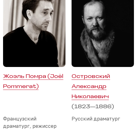
Жоэль Помра (Joël
Островский
Pommerat)
Александр
Николаевич
(1823—1886)
Французский
Русский драматург
драматург, режиссер