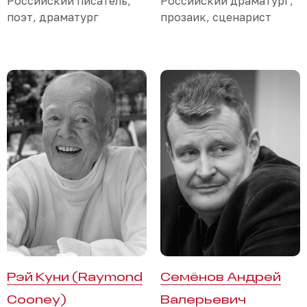
Российский писатель,
Российский драматург,
поэт, драматург
прозаик, сценарист
Рэй Куни (Raymond
Семёнов Андрей
Cooney)
Валерьевич