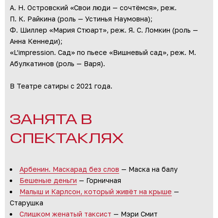
А. Н. Островский «Свои люди — сочтёмся», реж.
П. К. Райкина (роль — Устинья Наумовна);
Ф. Шиллер «Мария Стюарт», реж. Я. С. Ломкин (роль —
Анна Кеннеди);
«L’impression. Сад» по пьесе «Вишневый сад», реж. М.
Абулкатинов (роль — Варя).
В Театре сатиры с 2021 года.
ЗАНЯТА В
СПЕКТАКЛЯХ
Арбенин. Маскарад без слов
— Маска на балу
Бешеные деньги
— Горничная
Малыш и Карлсон, который живёт на крыше
—
Старушка
Слишком женатый таксист
— Мэри Смит