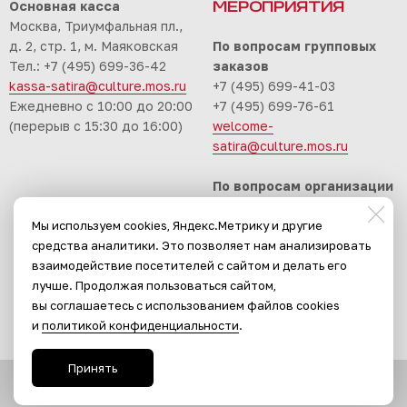
Основная касса
МЕРОПРИЯТИЯ
Москва, Триумфальная пл.,
д. 2, стр. 1, м. Маяковская
По вопросам групповых
Тел.: +7 (495) 699-36-42
заказов
kassa-satira@culture.mos.ru
+7 (495) 699-41-03
Ежедневно с 10:00 до 20:00
+7 (495) 699-76-61
(перерыв с 15:30 до 16:00)
welcome-
satira@culture.mos.ru
По вопросам организации
корпоративных
Мы используем cookies, Яндекс.Метрику и другие
мероприятий
средства аналитики. Это позволяет нам анализировать
+7 (495) 699-94-30
взаимодействие посетителей с сайтом и делать его
event-satira@culture.mos.ru
лучше. Продолжая пользоваться сайтом,
вы соглашаетесь с использованием файлов cookies
и
политикой конфиденциальности
.
Принять
Сайт разработан в
Stanley Group
, 2024.