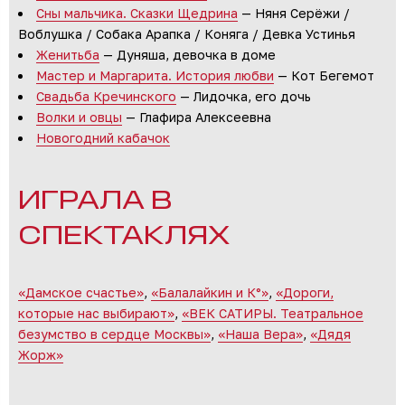
Сны мальчика. Сказки Щедрина
— Няня Серёжи /
Воблушка / Собака Арапка / Коняга / Девка Устинья
Женитьба
— Дуняша, девочка в доме
Мастер и Маргарита. История любви
— Кот Бегемот
Свадьба Кречинского
— Лидочка, его дочь
Волки и овцы
— Глафира Алексеевна
Новогодний кабачок
ИГРАЛА В
СПЕКТАКЛЯХ
«Дамское счастье»
,
«Балалайкин и К°»
,
«Дороги,
которые нас выбирают»
,
«ВЕК САТИРЫ. Театральное
безумство в сердце Москвы»
,
«Наша Вера»
,
«Дядя
Жорж»