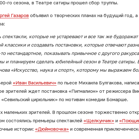
00-го сезона, в Театре сатиры прошел сбор труппы.
ргей Газаров
объявил о творческих планах на будущий год, 
а:
ь спектакли, которые не устаревают и все так же будоража
й классики и создавать постановки, которые отвечают разн
о-то нестандартное, показывать привычное с другого ракур
 и планируем сделать юбилейный сезон в Театре сатиры. 
ова «Искусство, наука и спорт», которому мы выражаем б
ьерой
«Иван Васильевич»
по пьесе Михаила Булгакова, напис
аре зрителей ждет постановка «Пигмалион» от режиссера Ви
 «Севильский цирюльник» по мотивам комедии Бомарше.
 маленьких зрителей. В прошлом сезоне торжественно отк
хом состоялись премьеры спектаклей
«Щелкунчик»
и
«Поющий
очные истории:
«Дюймовочка»
и современная приключенческ