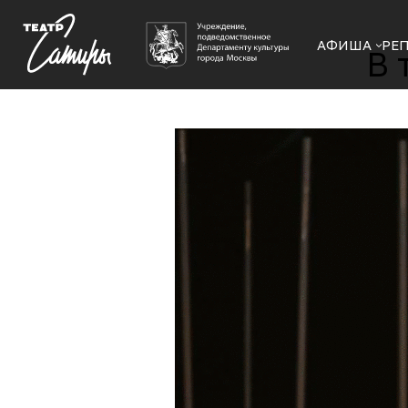
АФИША
РЕ
В 