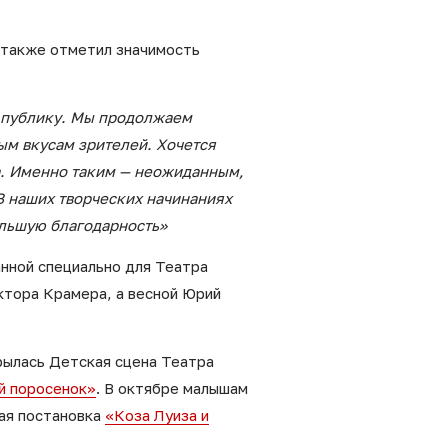
а также отметил значимость
т публику. Мы продолжаем
ым вкусам зрителей. Хочется
са. Именно таким — неожиданным,
В наших творческих начинаниях
ольшую благодарность»
анной специально для Театра
ктора Крамера, а весной Юрий
рылась Детская сцена Театра
 поросенок»
. В октябре малышам
ая постановка
«Коза Луиза и