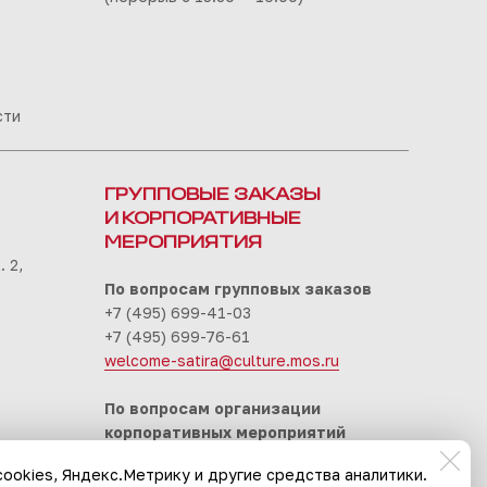
сти
ГРУППОВЫЕ ЗАКАЗЫ
И КОРПОРАТИВНЫЕ
МЕРОПРИЯТИЯ
 2,
По вопросам групповых заказов
+7 (495) 699-41-03
+7 (495) 699-76-61
welcome-satira@culture.mos.ru
По вопросам организации
корпоративных мероприятий
+7 (495) 699-94-30
ookies, Яндекс.Метрику и другие средства аналитики.
event-satira@culture.mos.ru