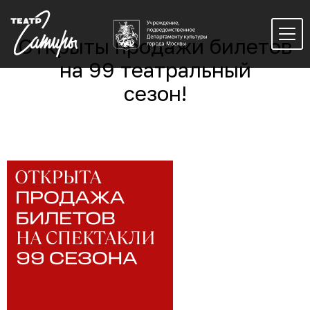
Открыты продажи билетов
на 99 театральный
сезон!