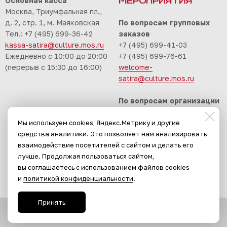
Основная касса
МЕРОПРИЯТИЯ
Москва, Триумфальная пл.,
д. 2, стр. 1, м. Маяковская
По вопросам групповых
Тел.: +7 (495) 699-36-42
заказов
kassa-satira@culture.mos.ru
+7 (495) 699-41-03
Ежедневно с 10:00 до 20:00
+7 (495) 699-76-61
(перерыв с 15:30 до 16:00)
welcome-
satira@culture.mos.ru
По вопросам организации
корпоративных
Мы используем cookies, Яндекс.Метрику и другие
мероприятий
средства аналитики. Это позволяет нам анализировать
+7 (495) 699-94-30
взаимодействие посетителей с сайтом и делать его
event-satira@culture.mos.ru
лучше. Продолжая пользоваться сайтом,
вы соглашаетесь с использованием файлов cookies
и
политикой конфиденциальности
.
Принять
Сайт разработан в
Stanley Group
, 2024.