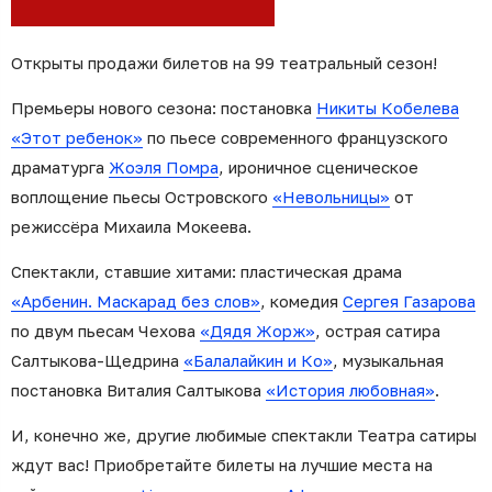
Открыты продажи билетов на 99 театральный сезон!
Премьеры нового сезона: постановка
Никиты Кобелева
«Этот ребенок»
по пьесе современного французского
драматурга
Жоэля Помра
, ироничное сценическое
воплощение пьесы Островского
«Невольницы»
от
режиссёра Михаила Мокеева.
Спектакли, ставшие хитами: пластическая драма
«Арбенин. Маскарад без слов»
, комедия
Сергея Газарова
по двум пьесам Чехова
«Дядя Жорж»
, острая сатира
Салтыкова-Щедрина
«Балалайкин и Ко»
, музыкальная
постановка Виталия Салтыкова
«История любовная»
.
И, конечно же, другие любимые спектакли Театра сатиры
ждут вас! Приобретайте билеты на лучшие места на