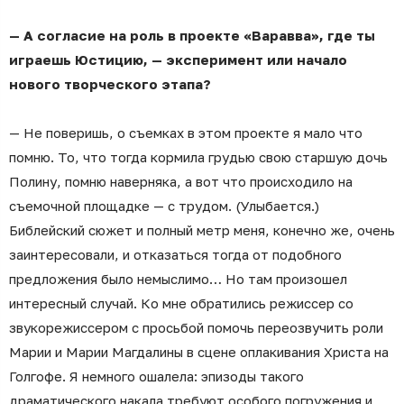
— А согласие на роль в проекте «Варавва», где ты
играешь Юстицию, — эксперимент или начало
нового творческого этапа?
— Не поверишь, о съемках в этом проекте я мало что
помню. То, что тогда кормила грудью свою старшую дочь
Полину, помню наверняка, а вот что происходило на
съемочной площадке — с трудом. (Улыбается.)
Библейский сюжет и полный метр меня, конечно же, очень
заинтересовали, и отказаться тогда от подобного
предложения было немыслимо… Но там произошел
интересный случай. Ко мне обратились режиссер со
звукорежиссером с просьбой помочь переозвучить роли
Марии и Марии Магдалины в сцене оплакивания Христа на
Голгофе. Я немного ошалела: эпизоды такого
драматического накала требуют особого погружения и