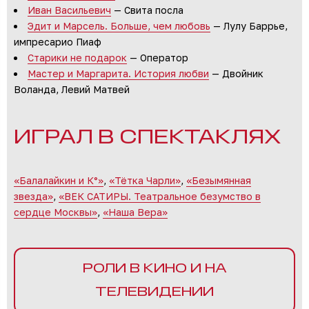
Иван Васильевич
— Свита посла
Эдит и Марсель. Больше, чем любовь
— Лулу Баррье,
импресарио Пиаф
Старики не подарок
— Оператор
Мастер и Маргарита. История любви
— Двойник
Воланда, Левий Матвей
ИГРАЛ В СПЕКТАКЛЯХ
«Балалайкин и К°»
,
«Тётка Чарли»
,
«Безымянная
звезда»
,
«ВЕК САТИРЫ. Театральное безумство в
сердце Москвы»
,
«Наша Вера»
РОЛИ В КИНО И НА
ТЕЛЕВИДЕНИИ