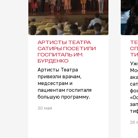
АРТИСТЫ ТЕАТРА
ТЕ
САТИРЫ ПОСЕТИЛИ
СП
ГОСПИТАЛЬ ИМ.
Т
БУРДЕНКО
Уж
Артисты Театра
Мо
привезли врачам,
ак
медсестрам и
са
пациентам госпиталя
фо
большую программу.
«О
за
30 мая
ти
26 