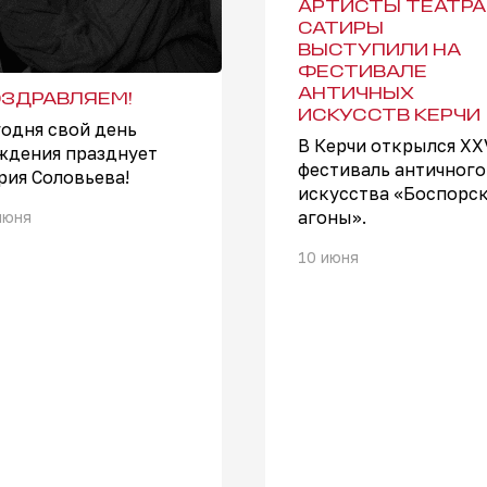
АРТИСТЫ ТЕАТРА
САТИРЫ
ВЫСТУПИЛИ НА
ФЕСТИВАЛЕ
АНТИЧНЫХ
ЗДРАВЛЯЕМ!
ИСКУССТВ КЕРЧИ
годня свой день
В Керчи открылся XX
ждения празднует
фестиваль античного
рия Соловьева!
искусства «Боспорс
агоны».
июня
10 июня