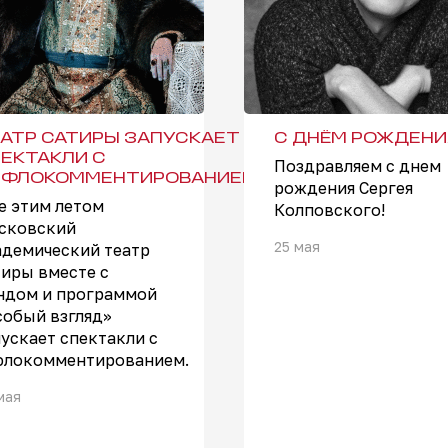
АТР САТИРЫ ЗАПУСКАЕТ
С ДНЁМ РОЖДЕНИ
ЕКТАКЛИ С
Поздравляем с днем
ИФЛОКОММЕНТИРОВАНИЕМ
рождения Сергея
е этим летом
Колповского!
сковский
25 мая
адемический театр
тиры вместе с
ндом и программой
собый взгляд»
пускает спектакли с
флокомментированием.
мая