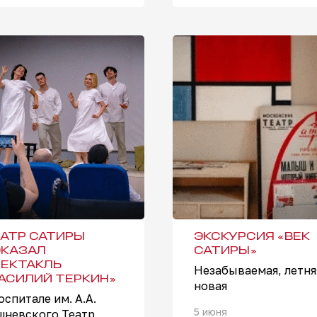
АТР САТИРЫ
ЭКСКУРСИЯ «ВЕК
КАЗАЛ
САТИРЫ»
ЕКТАКЛЬ
Незабываемая, летня
АСИЛИЙ ТЕРКИН»
новая
оспитале им. А.А.
5 июня
шневского Театр