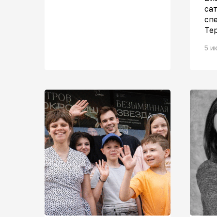
са
сп
Те
5 и