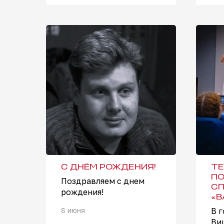
С ДНЁМ РОЖДЕНИЯ!
ТЕ
ПО
Поздравляем с днем
СП
рождения!
«В
8 июня
В г
Ви