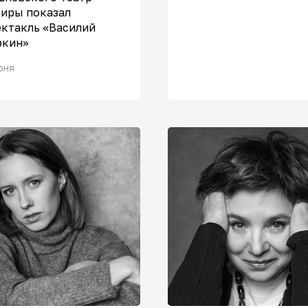
тиры показал
ектакль «Василий
ркин»
юня