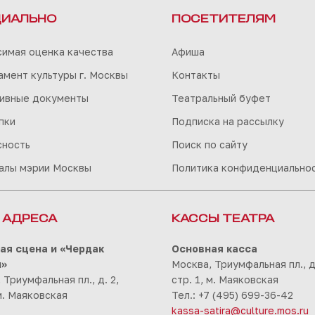
ИАЛЬНО
ПОСЕТИТЕЛЯМ
симая оценка качества
Афиша
мент культуры г. Москвы
Контакты
ивные документы
Театральный буфет
пки
Подписка на рассылку
сность
Поиск по сайту
алы мэрии Москвы
Политика конфиденциально
 АДРЕСА
КАССЫ ТЕАТРА
ая сцена и «Чердак
Основная касса
ы»
Москва, Триумфальная пл., д.
 Триумфальная пл., д. 2,
стр. 1, м. Маяковская
 м. Маяковская
Тел.: +7 (495) 699-36-42
kassa-satira@culture.mos.ru