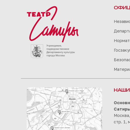
ОФИЦ
Незави
Департа
Нормат
Госзаку
Безопа
Матери
НАШИ
Основн
Сатир
Москва,
стр. 1,