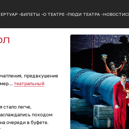
ПЕРТУАР
БИЛЕТЫ
О ТЕАТРЕ
ЛЮДИ ТЕАТРА
НОВОСТИ
С
ОЛ
ечатления, предвкушение
ример…
театральный
 стало легче,
 наслаждались походом
на очереди в буфете.