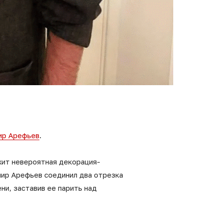
ир Арефьев
.
жит невероятная декорация-
ир Арефьев соединил два отрезка
ни, заставив ее парить над