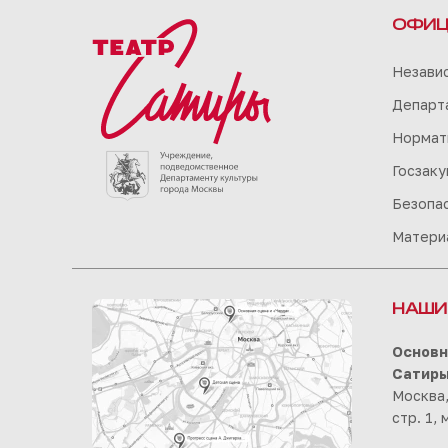
ОФИЦ
Незави
Департа
Нормат
Госзаку
Безопа
Матери
НАШИ
Основн
Сатир
Москва,
стр. 1,