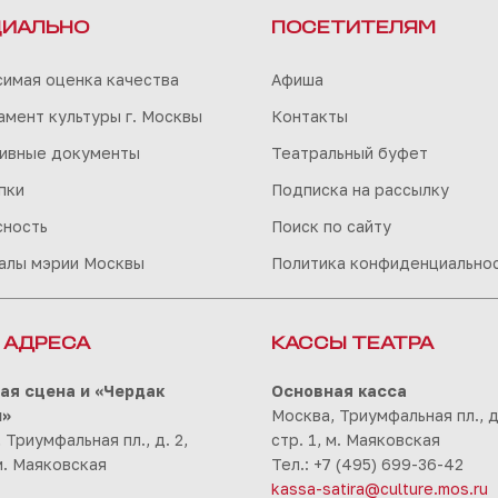
ИАЛЬНО
ПОСЕТИТЕЛЯМ
симая оценка качества
Афиша
мент культуры г. Москвы
Контакты
ивные документы
Театральный буфет
пки
Подписка на рассылку
сность
Поиск по сайту
алы мэрии Москвы
Политика конфиденциально
 АДРЕСА
КАССЫ ТЕАТРА
ая сцена и «Чердак
Основная касса
ы»
Москва, Триумфальная пл., д.
 Триумфальная пл., д. 2,
стр. 1, м. Маяковская
 м. Маяковская
Тел.: +7 (495) 699-36-42
kassa-satira@culture.mos.ru