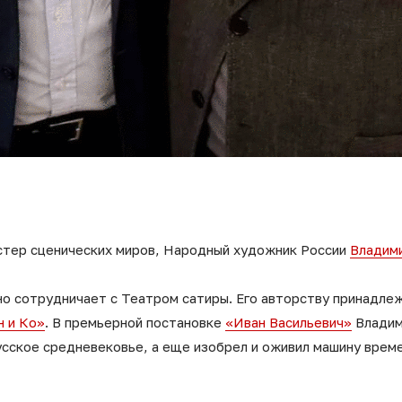
стер сценических миров, Народный художник России
Владим
о сотрудничает с Театром сатиры. Его авторству принадле
н и Ко»
. В премьерной постановке
«Иван Васильевич»
Владим
усское средневековье, а еще изобрел и оживил машину време