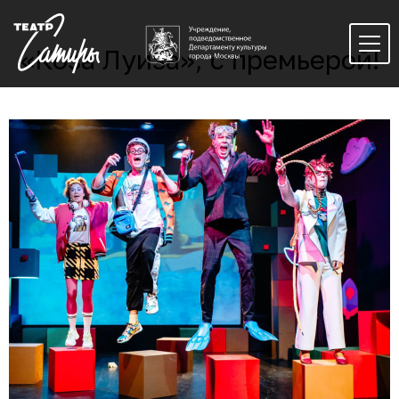
«Коза Луиза», с премьерой!