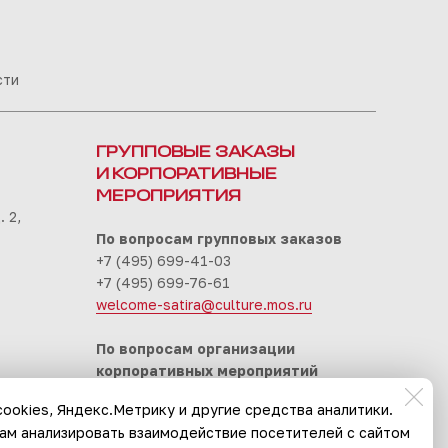
сти
ГРУППОВЫЕ ЗАКАЗЫ
И КОРПОРАТИВНЫЕ
МЕРОПРИЯТИЯ
 2,
По вопросам групповых заказов
+7 (495) 699-41-03
+7 (495) 699-76-61
welcome-satira@culture.mos.ru
По вопросам организации
корпоративных мероприятий
+7 (495) 699-94-30
ookies, Яндекс.Метрику и другие средства аналитики.
event-satira@culture.mos.ru
нам анализировать взаимодействие посетителей с сайтом