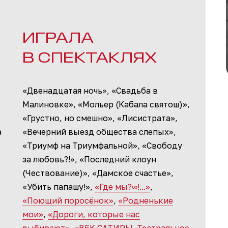
ИГРАЛА
В СПЕКТАКЛЯХ
«Двенадцатая ночь», «Свадьба в
Малиновке», «Мольер (Кабала святош)»,
«Грустно, но смешно», «Лисистрата»,
а
«Вечерний выезд общества слепых»,
«Триумф на Триумфальной», «Свободу
за любовь?!», «Последний клоун
(Чествование)», «Дамское счастье»,
«Убить папашу!»,
«Где мы?∞!...»
,
«Поющий поросёнок»
,
«Родненькие
мои»
,
«Дороги, которые нас