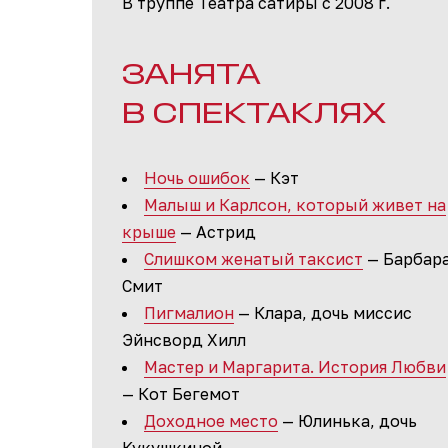
В труппе Театра сатиры с 2008 г.
ЗАНЯТА
В СПЕКТАКЛЯХ
Ночь ошибок
— Кэт
Малыш и Карлсон, который живет на
крыше
— Астрид
Слишком женатый таксист
— Барбар
Смит
Пигмалион
— Клара, дочь миссис
Эйнсворд Хилл
Мастер и Маргарита. История Любви
— Кот Бегемот
Доходное место
— Юлинька, дочь