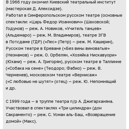
В 1966 году окончил Киевский театральный институт
(мастерская Д. Алексидзе).
Работал в Симферопольском русском театре (основные
спектакли: «Царь Федор Иоаннович» (Шаховской;
Годунов) — реж. А. Новиков, «Учитель танцев»
(Альдемаро) — реж. М. Владимиров), театре ЗГВ
в Потсдаме (ГДР) («Лес» (Петр) — реж. М. Каширин),
Русском театре в Ереване («Без вины виноватые»
(Незнамов) — реж. О. Орбелян, «Хозяйка Нискавуори»
(Юхани) — реж. А. Григорян), русском театре в Таллинне
(«Собака на сене» (Теодоро; Фабио) — реж. В.
Черменев), московском театре «Вернисаж»
(«С любовью не шутят» (отец) — реж. Ю. Непомнящий
и др.
С 1999 года — в труппе театра п/р А. Джигарханяна.
Участвовал в спектаклях «Три цилиндра» (дон
Сакраменто) — реж. С. Усман аль-Баш, «Возвращение
домой» (Макс).