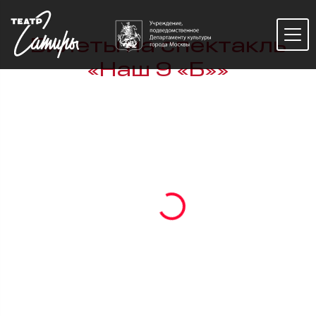
Билеты на спектакль
«Наш 9 «Б»»