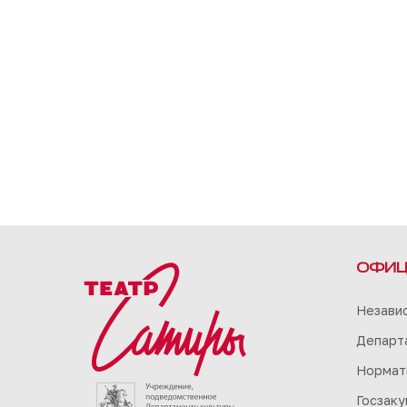
ОФИЦ
Незави
Департа
Нормат
Госзаку