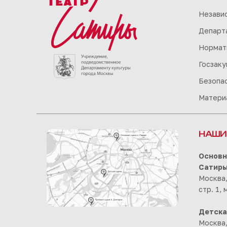
Незави
Департа
Нормат
Госзаку
Безопа
Матери
НАШИ
Основн
Сатир
Москва,
стр. 1,
Детска
Москва,