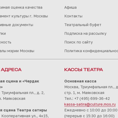
симая оценка качества
Афиша
мент культуры г. Москвы
Контакты
ивные документы
Театральный буфет
пки
Подписка на рассылку
сность
Поиск по сайту
алы мэрии Москвы
Политика конфиденциально
 АДРЕСА
КАССЫ ТЕАТРА
ая сцена и «Чердак
Основная касса
ы»
Москва, Триумфальная пл., д.
 Триумфальная пл., д. 2,
стр. 1, м. Маяковская
 м. Маяковская
Тел.: +7 (495) 699-36-42
kassa-satira@culture.mos.ru
я сцена Театра сатиры
Ежедневно с 10:00 до 20:00
 Кооперативная ул., 4к15,
(перерыв с 15:30 до 16:00)