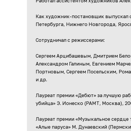
Работал ассистентом художников Алек
Как художник-постановщик выпускал с
Петербурга, Нижнего Новгорода, Яросл
Сотрудничал с режиссерами:
Сергеем Арцибашевым, Дмитрием Бело
Александром Галиным, Евгением Марч
Портновым, Сергеем Посельским, Ром
и др.
Лауреат премии «Дебют» за лучшую ра
убийца» Э. Ионеско (РАМТ, Москва), 200
Лауреат премии «Музыкальное сердце 
«Алые паруса» М. Дунаевский (Пермски