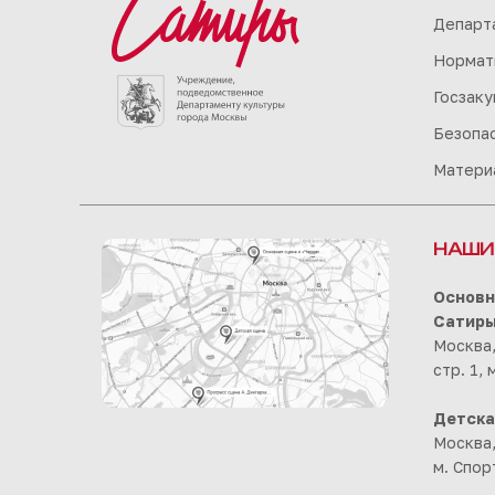
Департа
Нормат
Госзаку
Безопа
Матери
НАШИ
Основн
Сатир
Москва,
стр. 1,
Детска
Москва,
м. Спор