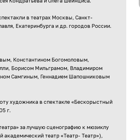
сея Кондратьева и Олега Шейнциса.
пектакли в театрах Москвы, Санкт-
авля, Екатеринбурга и др. городов России.
вым, Константином Богомоловым,
елли, Борисом Мильграмом, Владимиром
аном Самгиным, Геннадием Шапошниковым
боту художника в спектакле «Бескорыстный
5 г.
театра» за лучшую сценографию к мюзиклу
й академический театр «Театр- Театр»),