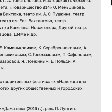
м. Г. А. Товстоногова, Мастерская П. Фоменко,
овета, «Товарищество 814» О. Меньшикова,
а Виктюка, театр им. А. С. Пушкина, театр
еатр им. Евг. Вахтангова, театр
п/р Калягина, Новая опера, Другой театр,
азцова, ЦИМе и др.
Е. Каменьковичем, К. Серебренниковым, А.
Меньшиковым, С. Голомазовым, П. Сафоновым,
азаровой, Я. Ломкиным, Е. Польди, А.
м.
готворительных фестивалях «Надежда для
многих других общественных и городских
Дама пик» (2016 г.), реж. П. Лунгин.