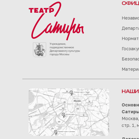
ОФИЦ
Незави
Департа
Нормат
Госзаку
Безопа
Матери
НАШИ
Основн
Сатир
Москва,
стр. 1,
Детска