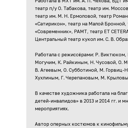
Работала в МХТ им. А. П. Чехова, БДТ и
театр п/у О. Табакова, театр им. Мосс
театр им. М. Н. Ермоловой, театр Роман
«Сатирикон», театр на Малой Бронной, т
«Современник», РАМТ, театр ET CETERA 
Центральный театр кукол им. С. В. Обр
Работала с режиссёрами: Р. Виктюком, 
Могучим, К. Райкиным, Н. Чусовой, О. 
В. Агеевым, О. Субботиной, М. Горвиц-Н
Хухлиным, Г. Черепановым, М. Крыловы
В качестве художника работала на бла
детей-инвалидов» в 2013 и 2014 гг. и 
мероприятиях.
Автор оперных костюмов к кинофильму «