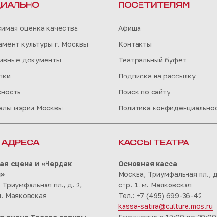
ИАЛЬНО
ПОСЕТИТЕЛЯМ
симая оценка качества
Афиша
мент культуры г. Москвы
Контакты
ивные документы
Театральный буфет
пки
Подписка на рассылку
сность
Поиск по сайту
алы мэрии Москвы
Политика конфиденциально
 АДРЕСА
КАССЫ ТЕАТРА
ая сцена и «Чердак
Основная касса
ы»
Москва, Триумфальная пл., д.
 Триумфальная пл., д. 2,
стр. 1, м. Маяковская
 м. Маяковская
Тел.: +7 (495) 699-36-42
kassa-satira@culture.mos.ru
я сцена Театра сатиры
Ежедневно с 10:00 до 20:00