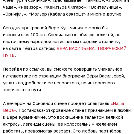
«Лев Гурыч Синичкин», «Вас вызывает Таймыр», «Пролитая
чаша», «Ревизор», «Женитьба Фигаро», «Воительница»,
«Орнифль», «Мольер (Кабала святош)» и многие другие.
Сегодня прекрасной Вере Кузьминичне могло бы
исполниться 100лет. Специально к юбилею великой, по-
настоящему народной артистки мы создали страничку
на сайте Театра сатиры:
ВЕРА ВАСИЛЬЕВА. ТВОРЧЕСКИЙ
ПУТЬ
.
Перейдя по ссылке, вы сможете совершить уникальное
путешествие по страницам биографии Веры Васильевой,
узнать подробности ее непростого, но интересного
творческого пути.
А вечером на Основной сцене пройдет спектакль
«Наша
Вера»
. Постановка-откровение станет признанием в любви
к Вере Кузьминичне. Это восхищение талантом великой
актрисы, легенды сцены, её колоссальным желанием
работать, превозмогая возраст. Это любовь партнёров,