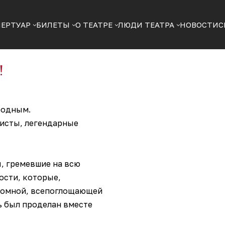
ПЕРТУАР
БИЛЕТЫ
О ТЕАТРЕ
ЛЮДИ ТЕАТРА
НОВОСТИ
С
!
родным.
тисты, легендарные
, гремевшие на всю
ости, которые,
громной, всепоглощающей
ть был проделан вместе