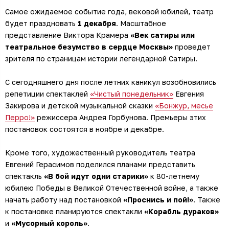
Самое ожидаемое событие года, вековой юбилей, театр
будет праздновать
1 декабря
. Масштабное
представление Виктора Крамера
«Век сатиры или
театральное безумство в сердце Москвы»
проведет
зрителя по страницам истории легендарной Сатиры.
С сегодняшнего дня после летних каникул возобновились
репетиции спектаклей
«Чистый понедельник»
Евгения
Закирова и детской музыкальной сказки
«Бонжур, месье
Перро!»
режиссера Андрея Горбунова. Премьеры этих
постановок состоятся в ноябре и декабре.
Кроме того, художественный руководитель театра
Евгений Герасимов поделился планами представить
спектакль
«В бой идут одни старики»
к 80-летнему
юбилею Победы в Великой Отечественной войне, а также
начать работу над постановкой
«Проснись и пой!»
. Также
к постановке планируются спектакли
«Корабль дураков»
и
«Мусорный король»
.