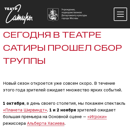
СЕГОДНЯ В ТЕАТРЕ
САТИРЫ ПРОШЕЛ СБОР
ТРУППЫ
Новый сезон откроется уже совсем скоро. В течение
этого года зрителей ожидает множество ярких событий.
1 октября
, в день своего столетия, мы покажем спектакль
«Планета Ширвиндт»
.
1 и 2 ноября
зрителей ожидает
большая премьера на Основной сцене —
«Игроки»
режиссера
Альберта Хасиева
.