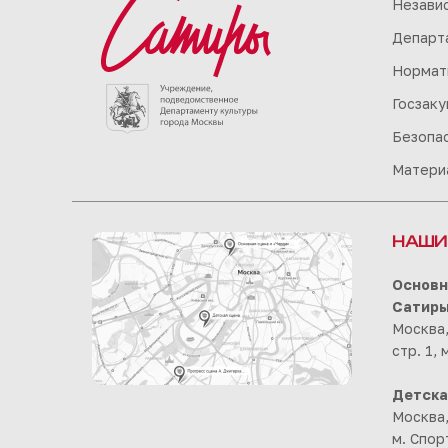
Незави
Департа
Нормат
Госзаку
Безопа
Матери
НАШИ
Основн
Сатир
Москва,
стр. 1,
Детска
Москва,
м. Спор