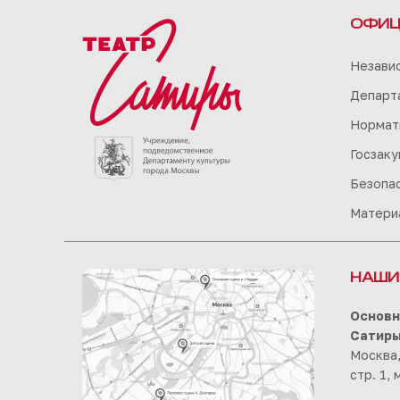
ОФИЦ
Незави
Департа
Нормат
Госзаку
Безопа
Матери
НАШИ
Основн
Сатир
Москва,
стр. 1,