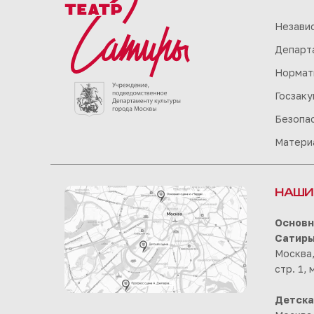
Незави
Департа
Нормат
Госзаку
Безопа
Матери
НАШИ
Основн
Сатир
Москва,
стр. 1,
Детска