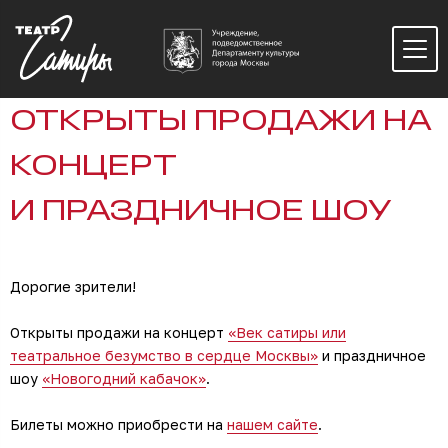
ОТКРЫТЫ ПРОДАЖИ НА
КОНЦЕРТ
И ПРАЗДНИЧНОЕ ШОУ
Дорогие зрители!
Открыты продажи на концерт
«Век сатиры или
театральное безумство в сердце Москвы»
и праздничное
шоу
«Новогодний кабачок»
.
Билеты можно приобрести на
нашем сайте
.