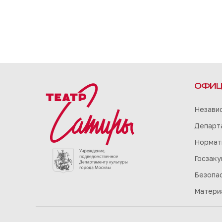
ОФИЦ
Незави
Департа
Нормат
Госзаку
Безопа
Матери