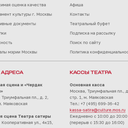
симая оценка качества
Афиша
мент культуры г. Москвы
Контакты
ивные документы
Театральный буфет
пки
Подписка на рассылку
сность
Поиск по сайту
алы мэрии Москвы
Политика конфиденциально
 АДРЕСА
КАССЫ ТЕАТРА
ая сцена и «Чердак
Основная касса
ы»
Москва, Триумфальная пл., д.
 Триумфальная пл., д. 2,
стр. 1, м. Маяковская
 м. Маяковская
Тел.: +7 (495) 699-36-42
kassa-satira@culture.mos.ru
я сцена Театра сатиры
Ежедневно с 10:00 до 20:00
 Кооперативная ул., 4к15,
(перерыв с 15:30 до 16:00)