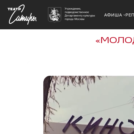
АФИША
РЕ
«МОЛО