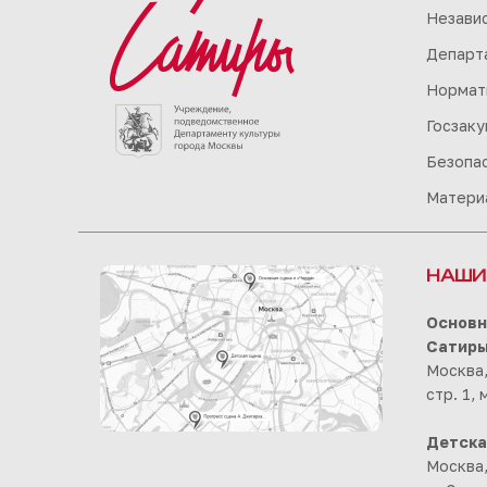
Незави
Департа
Нормат
Госзаку
Безопа
Матери
НАШИ
Основн
Сатир
Москва,
стр. 1,
Детска
Москва,