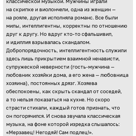
классической музыкой. Мужчины играли
на скрипке и виолончели, одна из женщин —
на рояле, другая исполняла романс. Все были
милы, интеллигентны, корректны по отношению
друг к другу. Но вдруг кто-то сфальшивил,
и идиллия взрывалась скандалом.
Добропорядочность, интеллигентность служили
здесь лишь прикрытием взаимной ненависти,
супружеской неверности (гость-мужчина —
любовник хозяйки дома, а его жена — любовница
хозяина), постоянных дрязг. Хозяева
обеспокоены, как скрыть скандал от соседей,
а то нельзя показаться на кухне. Но скоро
страсти стихали, каждый готов признать, что
он погорячился. И снова звучала классическая
музыка, на фоне которой изредка слышалось:
«Мерзавец! Негодяй! Сам подлец!».