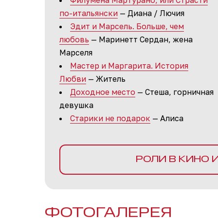
Филумена Мартурано, или Страсти
по-итальянски
— Диана / Лючия
Эдит и Марсель. Больше, чем
любовь
— Маринетт Сердан, жена
Марселя
Мастер и Маргарита. История
Любви
— Житель
Доходное место
— Стеша, горничная
девушка
Старики не подарок
— Алиса
РОЛИ В КИНО 
ФОТОГАЛЕРЕЯ