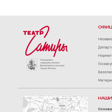
ОФИЦ
Незави
Департа
Нормат
Госзаку
Безопа
Матери
НАШИ
Основн