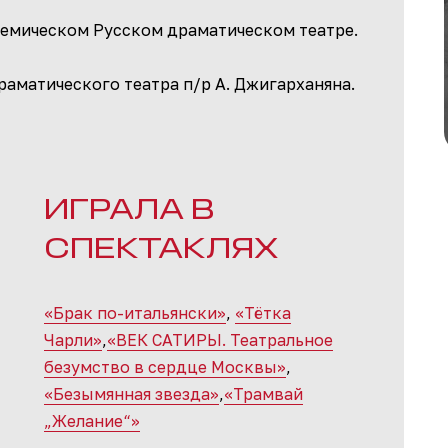
демическом Русском драматическом театре.
раматического театра п/р А. Джигарханяна.
ИГРАЛА В
СПЕКТАКЛЯХ
«Брак по-итальянски»
,
«Тётка
Чарли»
,
«ВЕК САТИРЫ. Театральное
безумство в сердце Москвы»
,
«Безымянная звезда»
,
«Трамвай
„Желание“»